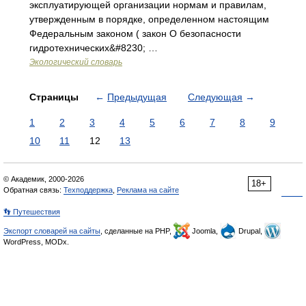
эксплуатирующей организации нормам и правилам,
утвержденным в порядке, определенном настоящим
Федеральным законом ( закон О безопасности
гидротехнических&#8230; …
Экологический словарь
Страницы
←
Предыдущая
Следующая
→
1
2
3
4
5
6
7
8
9
10
11
12
13
© Академик, 2000-2026
18+
Обратная связь:
Техподдержка
,
Реклама на сайте
👣 Путешествия
Экспорт словарей на сайты
, сделанные на PHP,
Joomla,
Drupal,
WordPress, MODx.